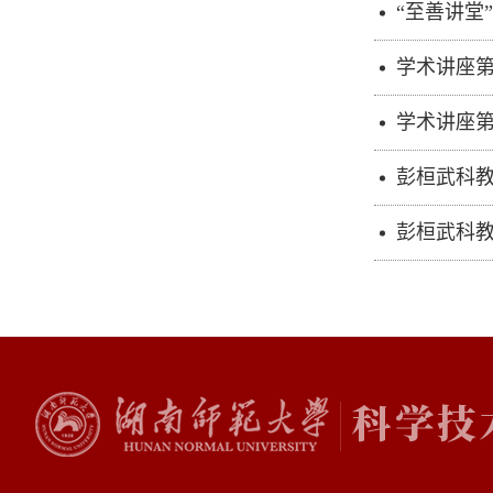
“至善讲堂
学术讲座
学术讲座第七十八讲
彭桓武科教
彭桓武科